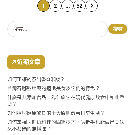
文
1
2
...
52
章
搜
分
尋
關
頁
鍵
字
:
近期文章
如何正確的煮出香Q米飯？
台灣有哪些經典的道地美食及它們的特色？
什麼是無添加食品，為什麼它在現代健康飲食中如此重
要？
如何按照健康飲食的十大原則改善日常生活？
如何掌握烹飪魚料理的關鍵技巧，讓新手也能做出美味
又不黏鍋的魚料理？