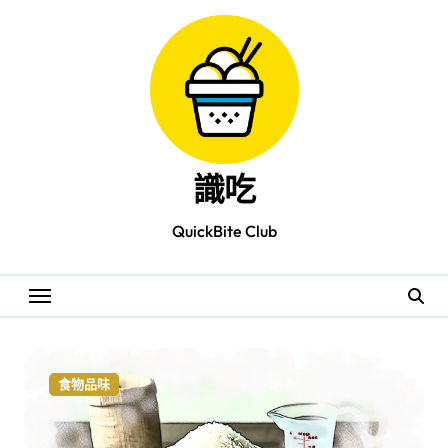
Skip
to
content
識吃
QuickBite Club
食物品味